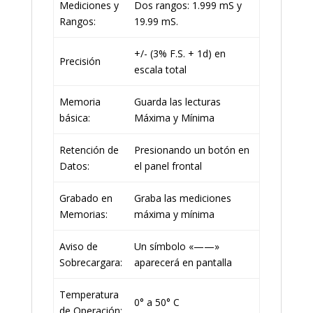
Mediciones y
Dos rangos: 1.999 mS y
Rangos:
19.99 mS.
+/- (3% F.S. + 1d) en
Precisión
escala total
Memoria
Guarda las lecturas
básica:
Máxima y Mínima
Retención de
Presionando un botón en
Datos:
el panel frontal
Grabado en
Graba las mediciones
Memorias:
máxima y mínima
Aviso de
Un símbolo «——»
Sobrecargara:
aparecerá en pantalla
Temperatura
0° a 50° C
de Operación: