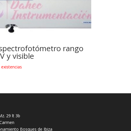
spectrofotómetro rango
V y visible
n existencias
z. 29 lt 3b
l Carmen
onamiento Bosques de Ibiza