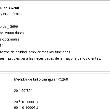
gulos YG268
 y ergonómica
do de JJG696
de 35000 datos
s opcionales
54
forme de calidad, ampliar más las funciones
es múltiples para las necesidades de la mayoría de los clientes.
Medidor de brillo triangular YG268
20 ° 60°85°
20 °: 0-2000GU
60 °: 0-1000GU