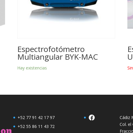
Espectrofotómetro
E
Multiangular BYK-MAC
U
Hay existencias
Si
Facebook
+52 77 91 42 17 97
Cádiz M
Col. e
+52 55 86 11 43 72
Fracci