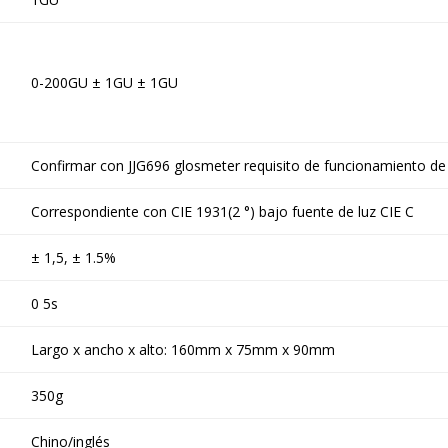
0-200GU ± 1GU ± 1GU
Confirmar con JJG696 glosmeter requisito de funcionamiento de
Correspondiente con CIE 1931(2 °) bajo fuente de luz CIE C
± 1,5, ± 1.5%
0 5s
Largo x ancho x alto: 160mm x 75mm x 90mm
350g
Chino/inglés