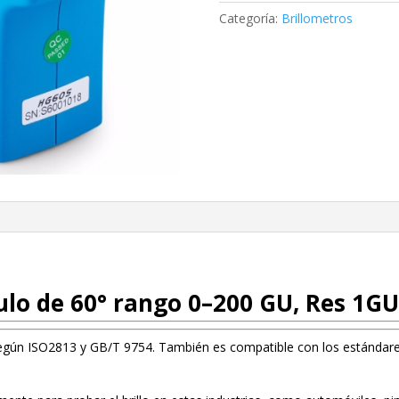
Categoría:
Brillometros
gulo de 60° rango 0–200 GU, Res 1
o según ISO2813 y GB/T 9754. También es compatible con los estánd