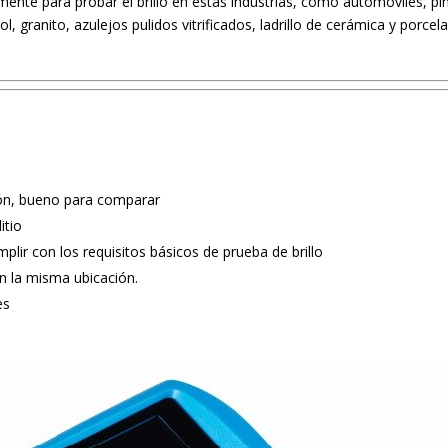
mente para probar el brillo en estas industrias, como automóviles, pint
granito, azulejos pulidos vitrificados, ladrillo de cerámica y porcela
ón, bueno para comparar
itio
lir con los requisitos básicos de prueba de brillo
n la misma ubicación.
es