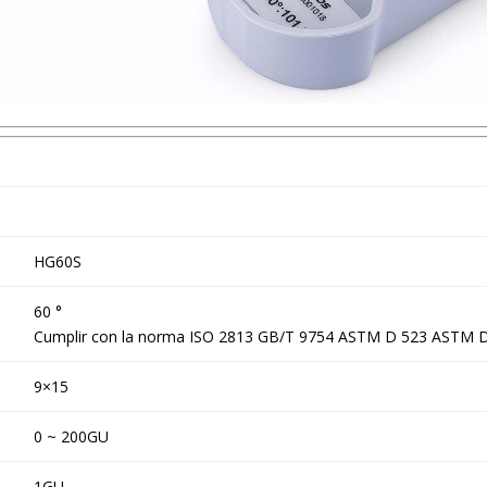
HG60S
60 °
Cumplir con la norma ISO 2813 GB/T 9754 ASTM D 523 ASTM 
9×15
0 ~ 200GU
1GU