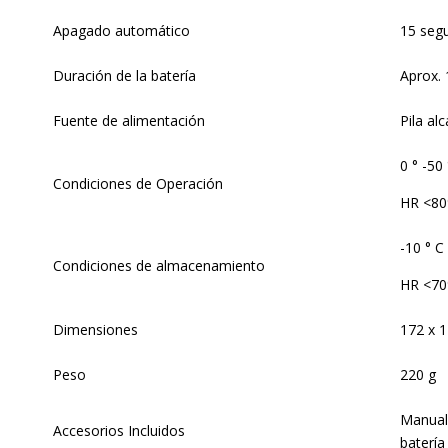
Apagado automático
15 seg
Duración de la batería
Aprox.
Fuente de alimentación
Pila alc
0 ° -50 
Condiciones de Operación
HR <8
-10 ° C
Condiciones de almacenamiento
HR <7
Dimensiones
172 x 
Peso
220 g
Manual 
Accesorios Incluidos
batería