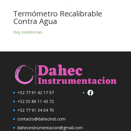
Termómetro Recalibrable
Contra Agua
Hay existencias
Facebook
+52 77 91 42 17 97
+52 55 86 11 43 72
+52 77 91 34 04 70
contacto@dahecinst.com
dahecinstrumentacion@gmail.com