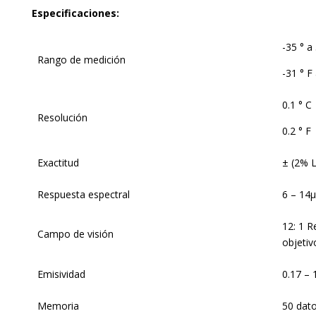
Especificaciones:
-35 ° a
Rango de medición
-31 ° F
0.1 ° C
Resolución
0.2 ° F
Exactitud
± (2% L
Respuesta espectral
6 – 14
12: 1 R
Campo de visión
objetiv
Emisividad
0.17 – 1
Memoria
50 dat