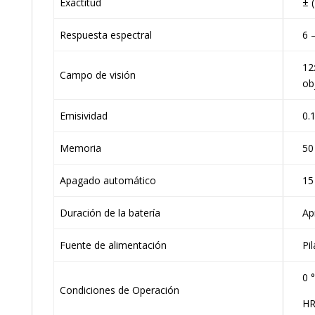
Exactitud
± 
Respuesta espectral
6 
12
Campo de visión
ob
Emisividad
0.1
Memoria
50
Apagado automático
15
Duración de la batería
Ap
Fuente de alimentación
Pil
0 °
Condiciones de Operación
HR