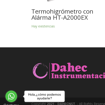
Termohigrómetro con
Alárma HT-A2000EX
Hay existencias
Hola,¿cómo podemos
ayudarte?
Copyright
2021
-
DAHECNST
. - All Rights Reser