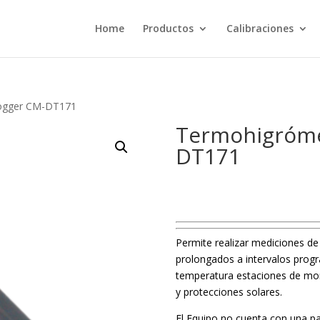
Home
Productos
Calibraciones
ogger CM-DT171
Termohigróme
DT171
Permite realizar mediciones d
prolongados a intervalos prog
temperatura estaciones de moni
y protecciones solares.
El Equipo no cuenta con una pa