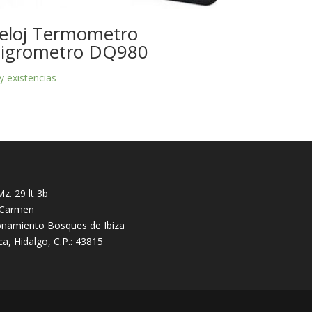
eloj Termometro
igrometro DQ980
y existencias
z. 29 lt 3b
l Carmen
onamiento Bosques de Ibiza
ca, Hidalgo, C.P.: 43815