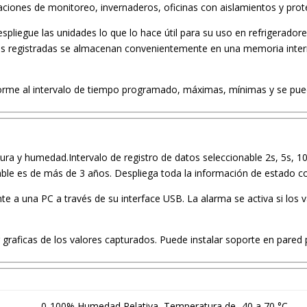
ciones de monitoreo, invernaderos, oficinas con aislamientos y prot
espliegue las unidades lo que lo hace útil para su uso en refrigera
as registradas se almacenan convenientemente en una memoria intern
nforme al intervalo de tiempo programado, máximas, mínimas y se pued
a y humedad.Intervalo de registro de datos seleccionable 2s, 5s, 10
rgable es de más de 3 años. Despliega toda la información de estado 
 a una PC a través de su interface USB. La alarma se activa si los va
zar graficas de los valores capturados. Puede instalar soporte en pared
0-100% Humedad Relativa, Temperatura de -40 a 70 °C