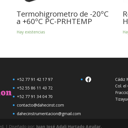
Termohigrometro de -20ºC
R
a +60ºC PC-PRHTEMP
H
Hay existencias
Ha
Facebook
+52 77 91 42 17 97
Cádiz M
Col. e
+52 55 86 11 43 72
Fracci
+52 77 91 34 04 70
Tizayu
contacto@dahecinst.com
dahecinstrumentacion@gmail.com
ved. | Diseñado por:
Juan José Adali Hurtado Aguilar.