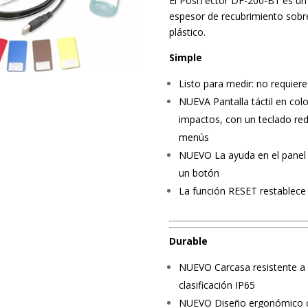
El PosiTector DF-200-B1 es un
espesor de recubrimiento sobre
plástico.
Simple
Listo para medir: no requiere
NUEVA Pantalla táctil en colo
impactos, con un teclado re
menús
NUEVO La ayuda en el panel 
un botón
La función RESET restablece 
Durable
NUEVO Carcasa resistente a l
clasificación IP65
NUEVO Diseño ergonómico c