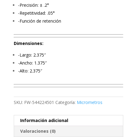
-Precisión: ± .2°
-Repetitividad: .05°
-Función de retención
Dimensiones:
-Largo: 2.375″
-Ancho: 1.375″
-Alto: 2.375″
SKU:
FW-544224501
Categoría:
Micrometros
Información adicional
Valoraciones (0)