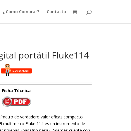
¿ Como Comprar?
Contacto
ital portátil Fluke114
Ficha
Técnica
ltímetro de verdadero valor eficaz compacto
El multímetro Fluke 114 es un instrumento de
zar pruebas «pasa/no pasa». Además cuenta con