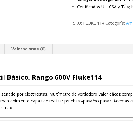
Certificados UL, CSA y TÜV;
SKU:
FLUKE 114
Categoría:
Amp
Valoraciones (0)
til Básico, Rango 600V Fluke114
a diseñado por electricistas. Multímetro de verdadero valor eficaz com
 mantenimiento capaz de realizar pruebas «pasa/no pasa». Además cu
tasma».