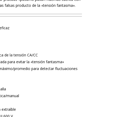
ras falsas producto de la «tensión fantasma».
eficaz
ca de la tensión CA/CC
ada para evitar la «tensión fantasma»
máximo/promedio para detectar fluctuaciones
alla
tica/manual
extraíble
II 600 V