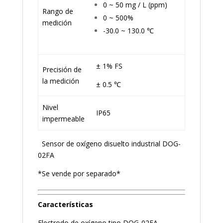
0 ~ 50 mg / L (ppm)
Rango de
0 ~ 500%
medición
-30.0 ~ 130.0 ℃
± 1% FS
Precisión de
la medición
± 0.5 ℃
Nivel
IP65
impermeable
Sensor de oxígeno disuelto industrial DOG-
02FA
*Se vende por separado*
Características
Electrodo de oxígeno tipo DOG-02FA