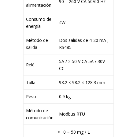
90 – 260 V CA 50/60 Hz
alimentación
Consumo de
4W
energía
Método de
Dos salidas de 4-20 mA ,
salida
RS485
5A / 2 50 V CA 5A / 30V
Relé
CC
Talla
98.2 × 98.2 × 128.3 mm
Peso
0.9 kg
Método de
Modbus RTU
comunicación
0 ~ 50 mg / L