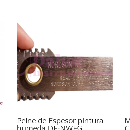
Peine de Espesor pintura
M
humeda DF-NWFG
C