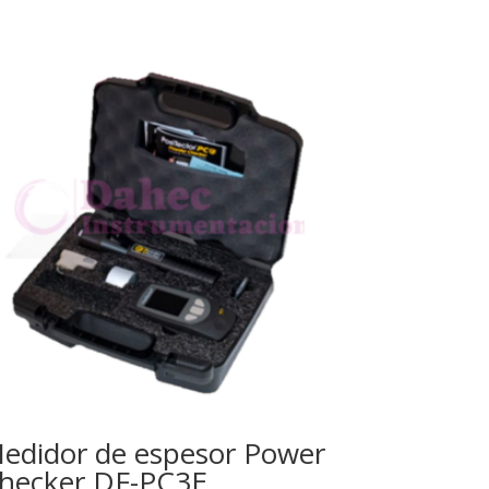
edidor de espesor Power
hecker DF-PC3E