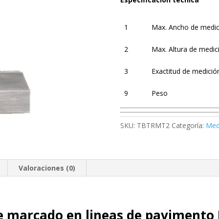
1
Max. Ancho de medic
2
Max. Altura de medic
3
Exactitud de medició
9
Peso
SKU:
TBTRMT2
Categoría:
Med
Valoraciones (0)
de marcado en lineas de paviment