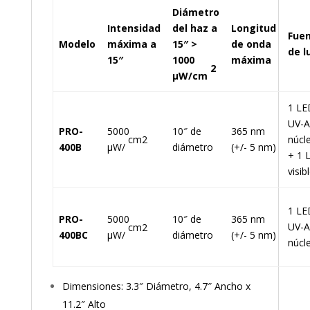
Diámetro
Intensidad
del haz a
Longitud
Fue
Modelo
máxima a
15″ >
de onda
de l
15″
1000
máxima
2
µW/cm
1 LE
UV-A
PRO-
5000
10″ de
365 nm
cm2
núcl
400B
µW/
diámetro
(+/- 5 nm)
+ 1 
visib
1 LE
PRO-
5000
10″ de
365 nm
UV-A
cm2
400BC
µW/
diámetro
(+/- 5 nm)
núcl
Dimensiones: 3.3″ Diámetro, 4.7″ Ancho x
11.2″ Alto