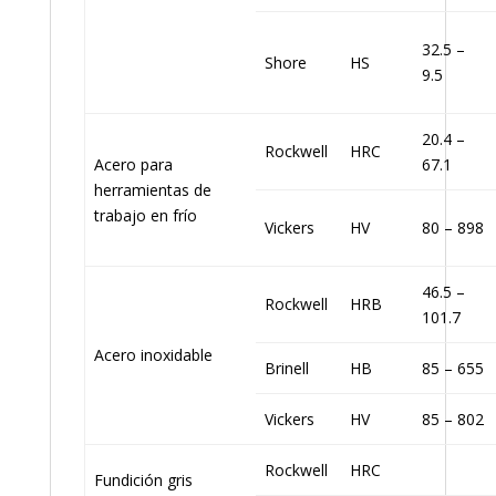
32.5 –
Shore
HS
9.5
20.4 –
Rockwell
HRC
Acero para
67.1
herramientas de
trabajo en frío
Vickers
HV
80 – 898
46.5 –
Rockwell
HRB
101.7
Acero inoxidable
Brinell
HB
85 – 655
Vickers
HV
85 – 802
Rockwell
HRC
Fundición gris