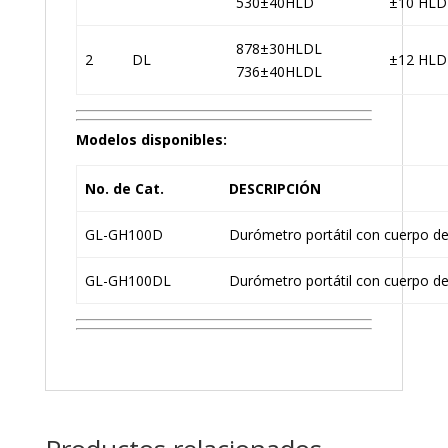
530±40HLD
±10 HLD
878±30HLDL
2
DL
±12 HLD
736±40HLDL
Modelos disponibles:
No. de Cat.
DESCRIPCIÓN
GL-GH100D
Durómetro portátil con cuerpo de
GL-GH100DL
Durómetro portátil con cuerpo d