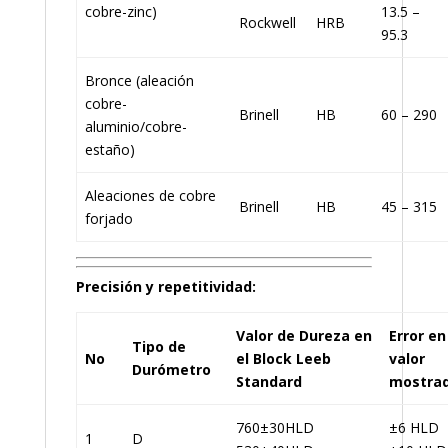
cobre-zinc)
13.5 –
Rockwell
HRB
95.3
Bronce (aleación
cobre-
Brinell
HB
60 – 290
aluminio/cobre-
estaño)
Aleaciones de cobre
Brinell
HB
45 – 315
forjado
Precisión y repetitividad:
Valor de Dureza en
Error en
Tipo de
No
el Block Leeb
valor
Durómetro
Standard
mostra
760±30HLD
±6 HLD
1
D