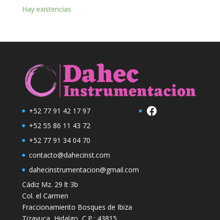
Hay existencias
Facebook
+52 77 91 42 17 97
+52 55 86 11 43 72
+52 77 91 34 04 70
contacto@dahecinst.com
dahecinstrumentacion@gmail.com
Cádiz Mz. 29 lt 3b
Col. el Carmen
Fraccionamiento Bosques de Ibiza
Tizayuca, Hidalgo, C.P.: 43815